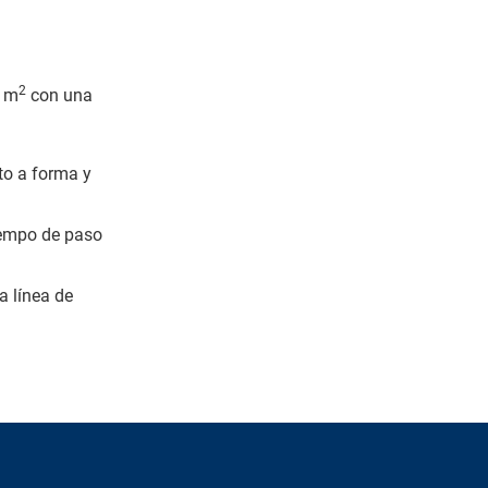
2
4 m
con una
to a forma y
iempo de paso
a línea de