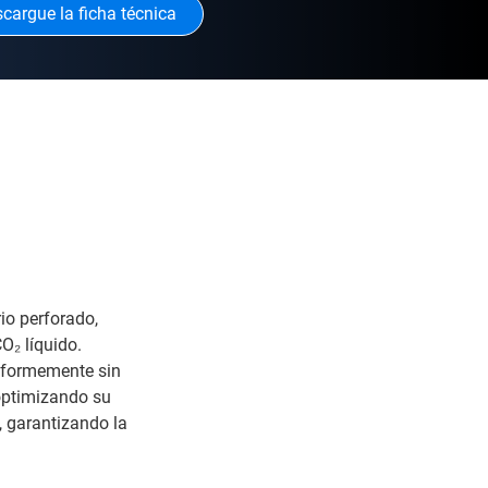
cargue la ficha técnica
o perforado,
O₂ líquido.
niformemente sin
 optimizando su
, garantizando la