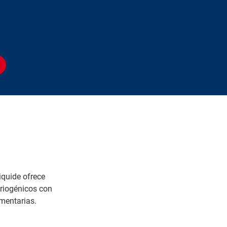
iquide ofrece
 criogénicos con
mentarias.