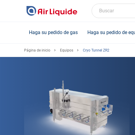
Skip
to
Buscar
main
content
Haga su pedido de gas
Haga su pedido de eq
Página de inicio
Equipos
Cryo Tunnel ZR2