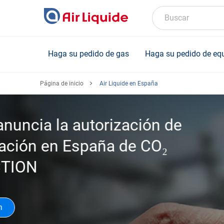
Skip
to
Buscar
main
content
Haga su pedido de gas
Haga su pedido de eq
Página de inicio
Air Liquide en España
Resultados del primer se
a la aceleración registra
trimestre, Air Liquide co
una mejora continua de s
Tue, 07/28/2026 - 12:00