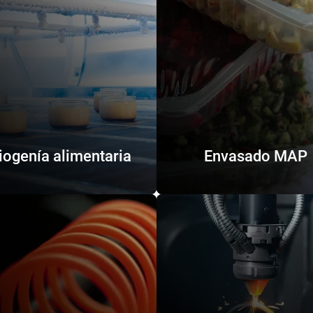
iogenía alimentaria
Envasado MAP