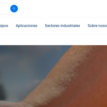
uipos
Aplicaciones
Sectores industriales
Sobre noso
mestre de 2026: gracias
da en el segundo
mbina el crecimiento con
u rendimiento