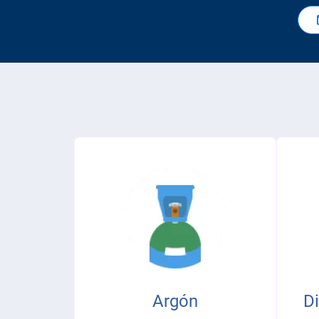
Argón
D