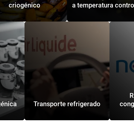
criogénico
a temperatura contr
R
génica
Transporte refrigerado
cong