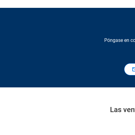
Póngase en co
Las ven