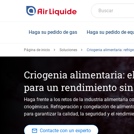
Skip
to
Buscar
main
content
Haga su pedido de gas
Haga su pedido de eq
Página de inicio
Soluciones
Criogenia alimentaria: refrig
Criogenia alimentaria: el
para un rendimiento sin
Haga frente a los retos de la industria alimentaria 
criogénicas. Refrigeración y congelación de alimen
para garantizar la calidad, la seguridad y el rendimie
Contacte con un experto