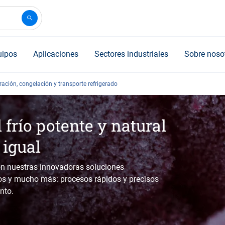
uipos
Aplicaciones
Sectores industriales
Sobre noso
eración, congelación y transporte refrigerado
 frío potente y natural
 igual
con nuestras innovadoras soluciones
tos y mucho más: procesos rápidos y precisos
nto.