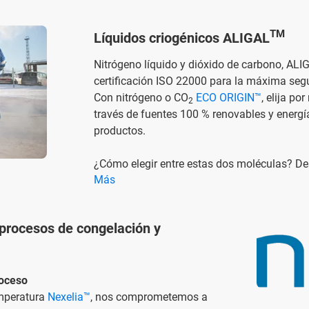
TM
Líquidos criogénicos ALIGAL
Nitrógeno líquido y dióxido de carbono, A
certificación ISO 22000 para la máxima segu
Con nitrógeno o CO
ECO ORIGIN™
, elija p
2
través de fuentes 100 % renovables y energí
productos.
¿Cómo elegir entre estas dos moléculas? De
Más
 procesos de congelación y
roceso
emperatura
Nexelia™
, nos comprometemos a