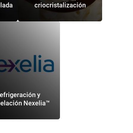
olada
criocristalización
efrigeración y
elación Nexelia™