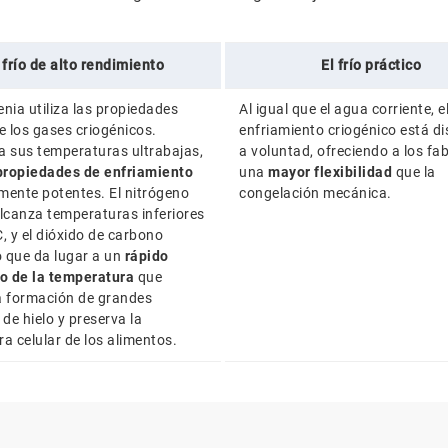
 frío de alto rendimiento
El frío práctico
enia utiliza las propiedades
Al igual que el agua corriente, e
de los gases criogénicos.
enfriamiento criogénico está di
a sus temperaturas ultrabajas,
a voluntad, ofreciendo a los fa
propiedades de enfriamiento
una
mayor flexibilidad
que la
mente potentes. El nitrógeno
congelación mecánica.
alcanza temperaturas inferiores
C, y el dióxido de carbono
lo que da lugar a un
rápido
o de la temperatura
que
a formación de grandes
 de hielo y preserva la
ra celular de los alimentos.