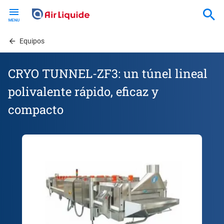
Skip
to
main
content
Equipos
CRYO TUNNEL-ZF3: un túnel lineal
polivalente rápido, eficaz y
compacto