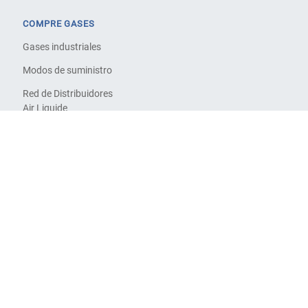
COMPRE GASES
Gases industriales
Modos de suministro
Red de Distribuidores
Air Liquide
Fichas de Datos de
Seguridad
ENCUENTRE SU SOLUCIÓN
Soluciones
Industrias
Servicios
Portal cliente CW