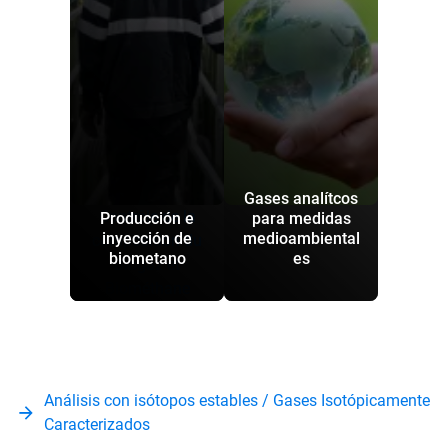
Gases analítcos
Contrôle de la
Producción e
para medidas
inyección de
medioambiental
composition du
biometano
es
Biogaz et
Biométhane
Análisis con isótopos estables / Gases Isotópicamente
Caracterizados