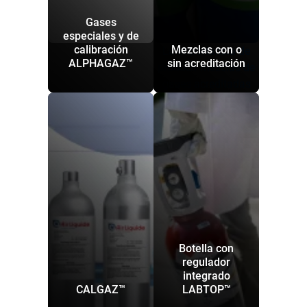
Gases
especiales y de
calibración
Mezclas con o
La importancia de
ALPHAGAZ™
sin acreditación
producir mezclas de
gases acreditadas
Botella con
regulador
integrado
CALGAZ™
LABTOP™