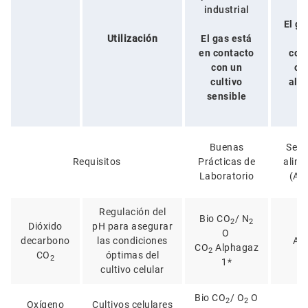
industrial
El ga
Utilización
El gas está
en contacto
con
con un
co
cultivo
ali
sensible
Buenas
Segu
Requisitos
Prácticas de
alime
Laboratorio
(AP
Regulación del
Bio CO
/ N
2
2
Dióxido
pH para asegurar
O
decarbono
las condiciones
Ali
CO
Alphagaz
2
CO
óptimas del
2
1*
cultivo celular
Bio CO
/ O
O
2
2
Oxígeno
Cultivos celulares