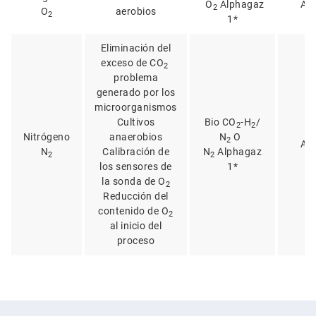
O
Alphagaz
Ali
2
O
aerobios
2
1*
Eliminación del
exceso de CO
2
problema
generado por los
microorganismos
Cultivos
Bio CO
-H
/
2
2
Nitrógeno
anaerobios
N
O
2
Ali
N
Calibración de
N
Alphagaz
2
2
los sensores de
1*
la sonda de O
2
Reducción del
contenido de O
2
al inicio del
proceso