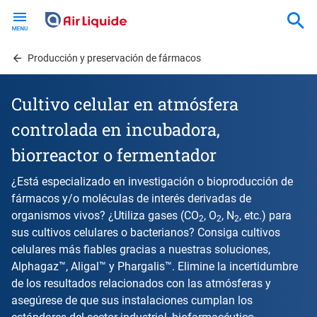
Skip
to
main
content
Producción y preservación de fármacos
Cultivo celular en atmósfera
controlada en incubadora,
biorreactor o fermentador
¿Está especializado en investigación o bioproducción de
fármacos y/o moléculas de interés derivadas de
organismos vivos? ¿Utiliza gases (CO
, O
, N
, etc.) para
2
2
2
sus cultivos celulares o bacterianos? Consiga cultivos
celulares más fiables gracias a nuestras soluciones,
Alphagaz™, Aligal™ y Phargalis™. Elimine la incertidumbre
de los resultados relacionados con las atmósferas y
asegúrese de que sus instalaciones cumplan los