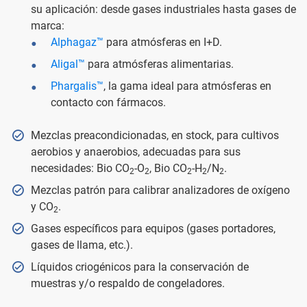
su aplicación: desde gases industriales hasta gases de
marca:
Alphagaz™
para atmósferas en I+D.
Aligal™
para atmósferas alimentarias.
Phargalis™
, la gama ideal para atmósferas en
contacto con fármacos.
Mezclas preacondicionadas, en stock, para cultivos
aerobios y anaerobios, adecuadas para sus
necesidades: Bio CO
-O
, Bio CO
-H
/N
.
2
2
2
2
2
Mezclas patrón para calibrar analizadores de oxígeno
y CO
.
2
Gases específicos para equipos (gases portadores,
gases de llama, etc.).
Líquidos criogénicos para la conservación de
muestras y/o respaldo de congeladores.