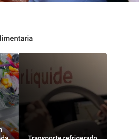
limentaria
n
ada
Transporte refrigerado