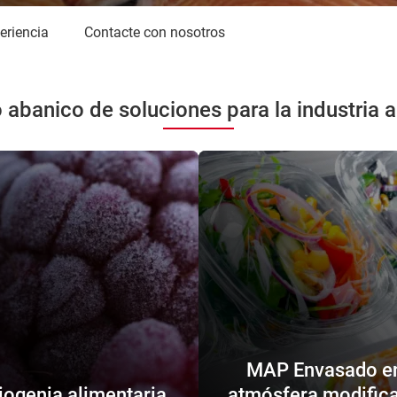
periencia
Contacte con nosotros
 abanico de soluciones para la industria a
MAP Envasado e
iogenia alimentaria
atmósfera modific