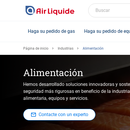
Skip
to
Buscar
main
content
Haga su pedido de gas
Haga su pedido de eq
Página de inicio
Industrias
Alimentación
Alimentación
Hemos desarrollado soluciones innovadoras y sosten
seguridad más rigurosas en beneficio de la industri
alimentaria, equipos y servicios.
Contacte con un experto