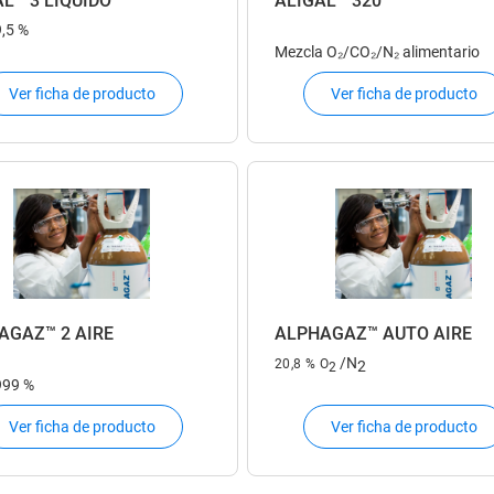
L™ 3 LIQUIDO
ALIGAL™ 320
9,5 %
Mezcla O₂/CO₂/N₂ alimentario
Ver ficha de producto
Ver ficha de producto
AGAZ™ 2 AIRE
ALPHAGAZ™ AUTO AIRE
/N
20,8 % O
2
2
999 %
Ver ficha de producto
Ver ficha de producto