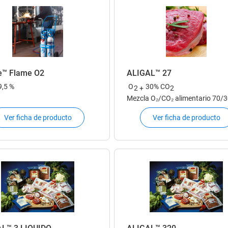
e™ Flame O2
ALIGAL™ 27
9,5 %
O
30% CO
2 +
2
Mezcla O₂/CO₂ alimentario 70/
Ver ficha de producto
Ver ficha de producto