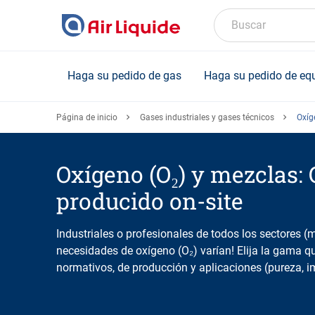
Skip
to
Buscar
main
content
Haga su pedido de gas
Haga su pedido de eq
Página de inicio
Gases industriales y gases técnicos
Oxíg
Oxígeno (O₂) y mezclas: 
producido on-site
Industriales o profesionales de todos los sectores (me
necesidades de oxígeno (O₂) varían! Elija la gama q
normativos, de producción y aplicaciones (pureza, i