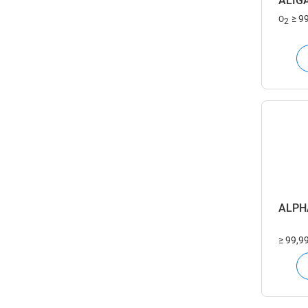
ALIGA
≥ 9
O
2
ALPH
≥ 99,9