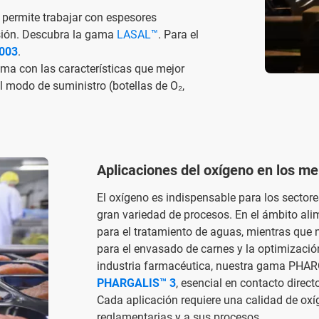
permite trabajar con espesores
sión. Descubra la gama
LASAL™
. Para el
003
.
ma con las características que mejor
 modo de suministro (botellas de O₂,
Aplicaciones del oxígeno en los me
El oxígeno es indispensable para los sectore
gran variedad de procesos. En el ámbito alim
para el tratamiento de aguas, mientras que 
para el envasado de carnes y la optimizació
industria farmacéutica, nuestra gama PHARG
PHARGALIS™ 3
, esencial en contacto dire
Cada aplicación requiere una calidad de oxí
reglamentarias y a sus procesos.