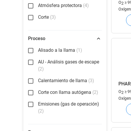
O
≥ 9
2
Atmósfera protectora
(4)
Oxígen
Corte
(3)
Proceso
Alisado a la llama
(1)
AU - Análisis gases de escape
(2)
Calentamiento de llama
(3)
PHAR
O
≥ 9
Corte con llama autógena
(2)
2
Oxígen
Emisiones (gas de operación)
(2)