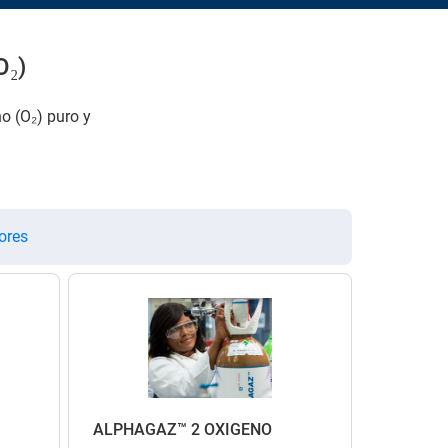
O₂)
o (O₂) puro y
ores
ALPHAGAZ™ 2 OXÍGENO