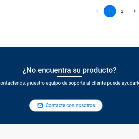
1
2
Current
Page
Ne
Paginat
page
p
¿No encuentra su producto?
ontáctenos, ¡nuestro equipo de soporte al cliente puede ayudarl
Contacte con nosotros