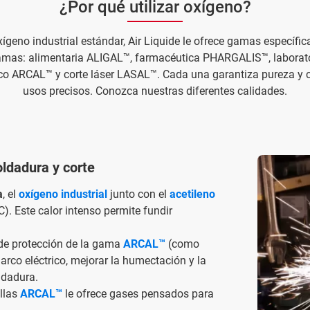
¿Por qué utilizar oxígeno?
xígeno industrial estándar, Air Liquide le ofrece gamas específic
gamas: alimentaria ALIGAL™, farmacéutica PHARGALIS™, labora
co ARCAL™ y corte láser LASAL™. Cada una garantiza pureza y
usos precisos. Conozca nuestras diferentes calidades.
oldadura y corte
a
, el
oxígeno industrial
junto con el
acetileno
. Este calor intenso permite fundir
 de protección de la gama
ARCAL™
(como
 arco eléctrico, mejorar la humectación y la
ldadura.
llas
ARCAL™
le ofrece gases pensados para