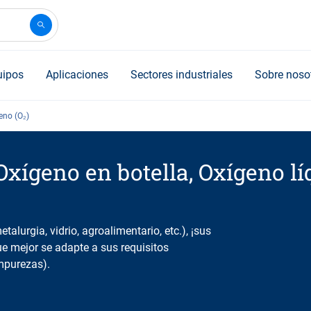
uipos
Aplicaciones
Sectores industriales
Sobre noso
eno (O₂)
Oxígeno en botella, Oxígeno l
talurgia, vidrio, agroalimentario, etc.), ¡sus
ue mejor se adapte a sus requisitos
mpurezas).