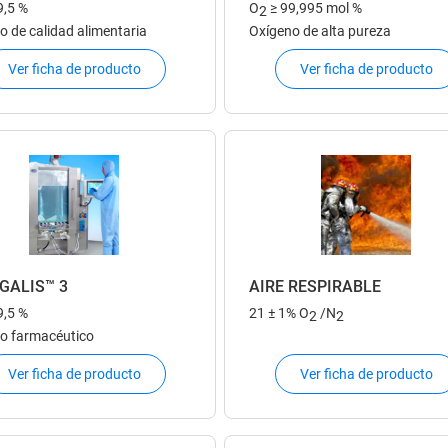
9,5 %
O
≥ 99,995 mol %
2
o de calidad alimentaria
Oxígeno de alta pureza
Ver ficha de producto
Ver ficha de producto
GALIS™ 3
AIRE RESPIRABLE
9,5 %
21 ± 1% O
/N
2
2
o farmacéutico
Ver ficha de producto
Ver ficha de producto