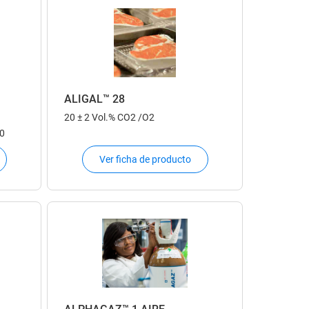
ALIGAL™ 28
20 ± 2 Vol.% CO2 /O2
30
Ver ficha de producto