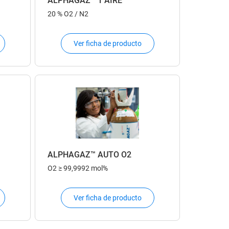
ALPHAGAZ™ 1 AIRE
20 % O2 / N2
Ver ficha de producto
ALPHAGAZ™ AUTO O2
O2
≥ 99,9992 mol%
Ver ficha de producto