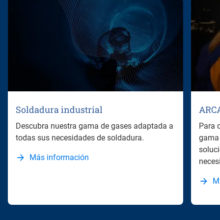
Soldadura industrial
ARC
Descubra nuestra gama de gases adaptada a
Para 
todas sus necesidades de soldadura.
gama 
soluc
Más información
neces
M