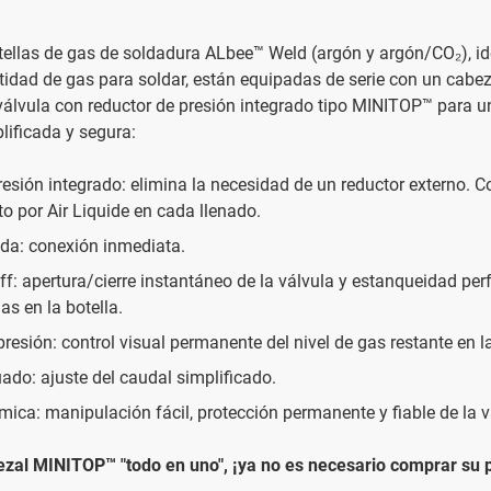
ellas de gas de soldadura ALbee™ Weld (argón y argón/CO₂), ide
dad de gas para soldar, están equipadas de serie con un cabeza
álvula con reductor de presión integrado tipo MINITOP™ para 
lificada y segura:
resión integrado: elimina la necesidad de un reductor externo. Co
 por Air Liquide en cada llenado.
ida: conexión inmediata.
f: apertura/cierre instantáneo de la válvula y estanqueidad per
s en la botella.
presión: control visual permanente del nivel de gas restante en la
ado: ajuste del caudal simplificado.
mica: manipulación fácil, protección permanente y fiable de la v
ezal MINITOP™ "todo en uno", ¡ya no es necesario comprar su 