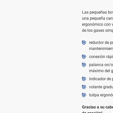
Las pequeñas bot
una pequeña canti
ergonómico con v
de los gases simp
reductor de p
mantenimiento
conexión ráp
palanca on/of
máximo del ga
indicador de 
volante gradu
tulipa ergonó
Gracias a su cab