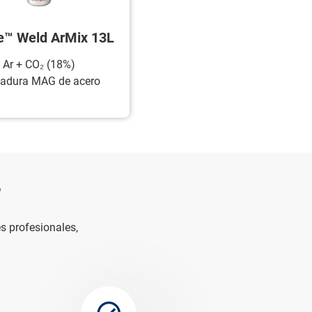
™ Weld ArMix 13L
Ar + CO₂ (18%)
adura MAG de acero
?
es profesionales,