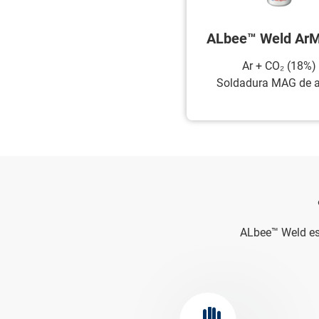
ALbee™ Weld ArM
Ar + CO₂ (18%)
Soldadura MAG de a
ALbee™ Weld es l