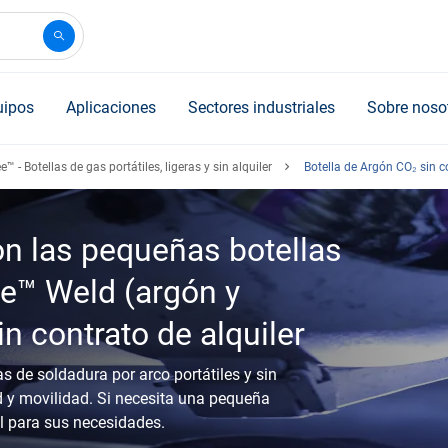
uipos
Aplicaciones
Sectores industriales
Sobre noso
™ - Botellas de gas portátiles, ligeras y sin alquiler
Botella de Argón CO₂ sin co
con las pequeñas botellas
e™ Weld (argón y
n contrato de alquiler
 de soldadura por arco portátiles y sin
ad y movilidad. Si necesita una pequeña
al para sus necesidades.