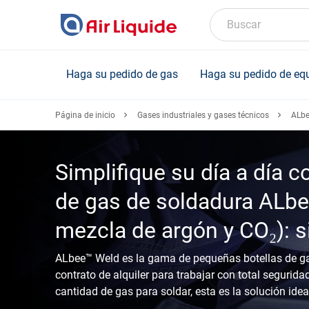
Skip
to
Buscar
main
content
Haga su pedido de gas
Haga su pedido de eq
Página de inicio
Gases industriales y gases técnicos
ALbee
Simplifique su día a día 
de gas de soldadura ALbe
mezcla de argón y CO₂): si
ALbee™ Weld es la gama de pequeñas botellas de gas
contrato de alquiler para trabajar con total segurid
cantidad de gas para soldar, esta es la solución ide