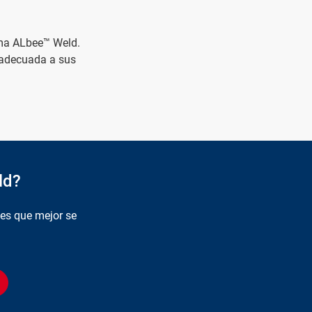
ama ALbee™ Weld.
 adecuada a sus
ld?
es que mejor se