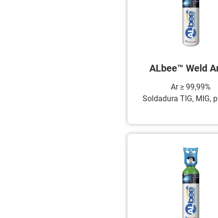
ALbee™ Weld Ar
Ar ≥ 99,99%
Soldadura TIG, MIG, 