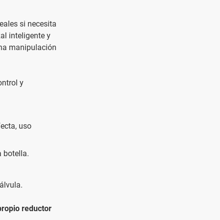
ales si necesita
l inteligente y
una manipulación
ntrol y
fecta, uso
 botella.
álvula.
propio reductor