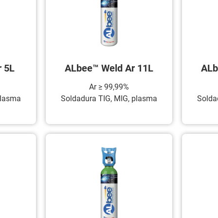
 5L
ALbee™ Weld Ar 11L
ALb
Ar ≥ 99,99%
plasma
Soldadura TIG, MIG, plasma
Solda