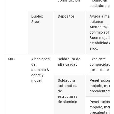
construcción
mojado en
soldadura en T
Duplex
Depósitos
Ayuda a mant
Steel
balance
Austenita/Ferr
con hilo sólido
Buen mojado 
estabilidad de
arco.
MIG
Aleaciones
Soldadura de
Excelente
de
alta calidad
compacidad (s
aluminio &
porosidades).
cobre y
níquel
Soldadura
Penetración,
automática
mojado, meno
de
precalentamie
estructuras
de aluminio
Penetración,
mojado, meno
precalentamie