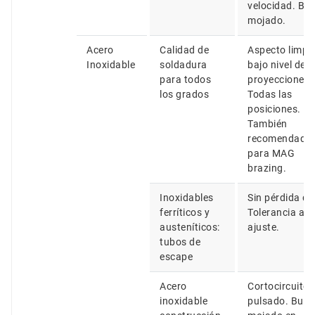
velocidad. Bu
mojado.
Acero
Calidad de
Aspecto limpio
Inoxidable
soldadura
bajo nivel de
para todos
proyecciones.
los grados
Todas las
posiciones.
También
recomendado
para MAG
brazing.
Inoxidables
Sin pérdida de
ferríticos y
Tolerancia al
austeníticos:
ajuste.
tubos de
escape
Acero
Cortocircuito 
inoxidable
pulsado. Buen