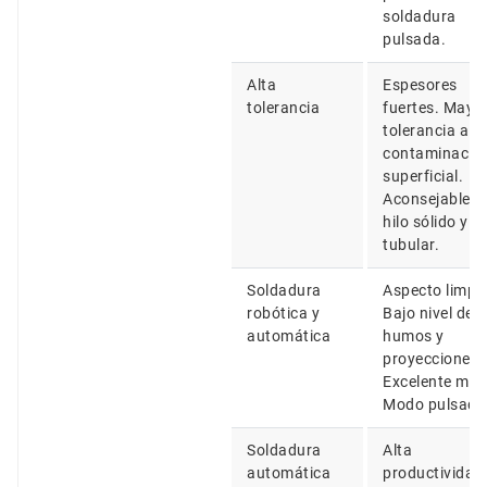
soldadura
pulsada.
Alta
Espesores
tolerancia
fuertes. Mayo
tolerancia a la
contaminació
superficial.
Aconsejable p
hilo sólido y
tubular.
Soldadura
Aspecto limpio
robótica y
Bajo nivel de
automática
humos y
proyecciones.
Excelente moj
Modo pulsado
Soldadura
Alta
automática
productividad