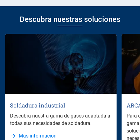
Descubra nuestras soluciones
Soldadura industrial
ARC
Descubra nuestra gama de gases adaptada a
Para 
todas sus necesidades de soldadura.
gama 
soluc
Más información
neces