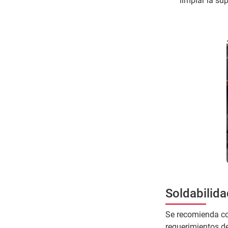
limpiar la su
Soldabilida
Se recomienda con
requerimientos de