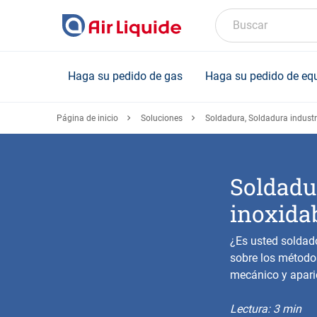
Skip
to
Buscar
main
content
Haga su pedido de gas
Haga su pedido de eq
Página de inicio
Soluciones
Soldadura, Soldadura industr
Soldadu
inoxida
¿Es usted soldado
sobre los método
mecánico y apari
Lectura: 3 min