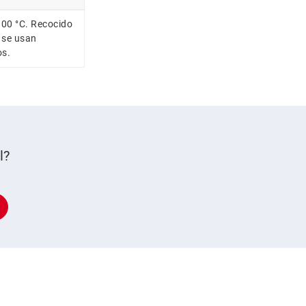
00 °C. Recocido
 se usan
os.
l?