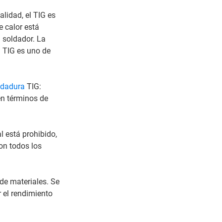
alidad, el TIG es
e calor está
l soldador. La
l TIG es uno de
ldadura
TIG:
en términos de
l está prohibido,
con todos los
de materiales. Se
 el rendimiento