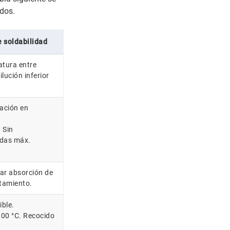
dos.
 soldabilidad
atura entre
lución inferior
ración en
 Sin
adas máx.
zar absorción de
ntamiento.
ible.
00 °C. Recocido