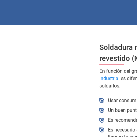
Soldadura m
revestido 
En función del gr
industrial
es difer
soldarlos:
Usar consumi
Un buen punte
Es recomenda
Es necesario 