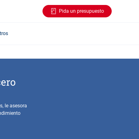
Pida un presupuesto
tros
cero
s, le asesora
ndimiento