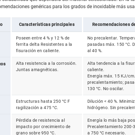
omendaciones genéricas para los grados de inoxidable más usa
ro
Características principales
Recomendaciones de
Poseen entre 4 % y 12 % de
No precalentar. Temper
ferrita delta Resistentes a la
pasadas máx. 150 °C. Di
fisuración en caliente.
al 40 %.
Alta resistencia a la corrosión.
Alta tendencia a la fisu
cos
Juntas amagnéticas.
caliente.
Energía máx. 15 KJ/cm.
precalentamiento; pas
130 °C. No oscilar.
Estructuras hasta 250 °C F
Dilución < 40 %. Minimi
ragilización a 475 °C.
hidrógeno. Sin precale
Pérdida de resistencia al
Energía lo más baja pos
impacto por crecimiento de
Precalentamiento 200-3
grano sobre 950 °C.
a 750 °C necesario.