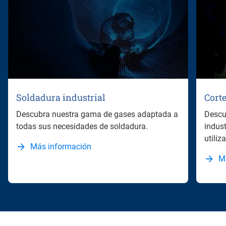
Soldadura industrial
Corte
Descubra nuestra gama de gases adaptada a
Descub
todas sus necesidades de soldadura.
indust
utili
Más información
M