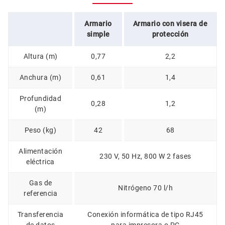
Armario
Armario con visera de
simple
protección
Altura (m)
0,77
2,2
Anchura (m)
0,61
1,4
Profundidad
0,28
1,2
(m)
Peso (kg)
42
68
Alimentación
230 V, 50 Hz, 800 W 2 fases
eléctrica
Gas de
Nitrógeno 70 l/h
referencia
Transferencia
Conexión informática de tipo RJ45
de datos
para impresora o PC