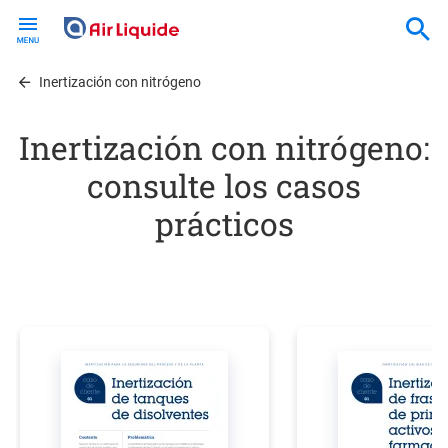
Skip
to
main
content
Inertización con nitrógeno
Inertización con nitrógeno:
consulte los casos
prácticos