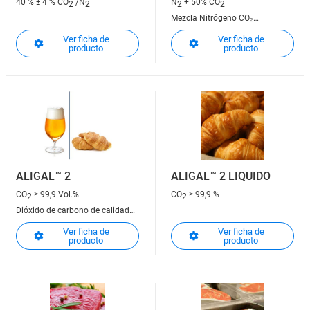
40 % ± 4 % CO
/N
N
+ 50% CO
2
2
2
2
Mezcla Nitrógeno CO₂
alimentario 50/50
Ver ficha de
Ver ficha de
producto
producto
ALIGAL™ 2
ALIGAL™ 2 LIQUIDO
CO
≥ 99,9 Vol.%
CO
≥ 99,9 %
2
2
Dióxido de carbono de calidad
alimentaria
Ver ficha de
Ver ficha de
producto
producto