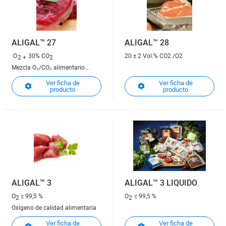
ALIGAL™ 27
ALIGAL™ 28
O
30% CO
20 ± 2 Vol.% CO2 /O2
2 +
2
Mezcla O₂/CO₂ alimentario
70/30
Ver ficha de
Ver ficha de
producto
producto
ALIGAL™ 3
ALIGAL™ 3 LIQUIDO
O
≥ 99,5 %
O
≥ 99,5 %
2
2
Oxígeno de calidad alimentaria
Ver ficha de
Ver ficha de