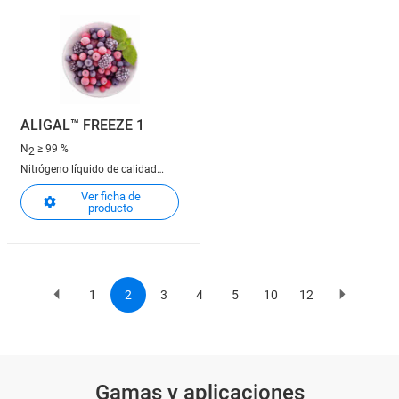
ALIGAL™ FREEZE 1
N
≥ 99 %
2
Nitrógeno líquido de calidad
alimentaria
Ver ficha de
producto
1
2
3
4
5
10
12
Previous
Page
Current
Page
Page
Page
Page
Page
Next
Pagination
page
page
page
Gamas y aplicaciones