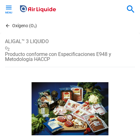
Skip
to
main
content
Oxígeno (O₂)
ALIGAL™ 3 LIQUIDO
O
2
Producto conforme con Especificaciones E948 y
Metodología HACCP