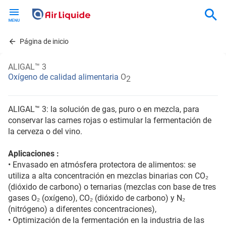
Skip
to
main
content
Página de inicio
ALIGAL™ 3
Oxígeno de calidad alimentaria
O
2
ALIGAL™ 3: la solución de gas, puro o en mezcla, para
conservar las carnes rojas o estimular la fermentación de
la cerveza o del vino.
Aplicaciones :
• Envasado en atmósfera protectora de alimentos: se
utiliza a alta concentración en mezclas binarias con CO₂
(dióxido de carbono) o ternarias (mezclas con base de tres
gases O₂ (oxígeno), CO₂ (dióxido de carbono) y N₂
(nitrógeno) a diferentes concentraciones),
• Optimización de la fermentación en la industria de las