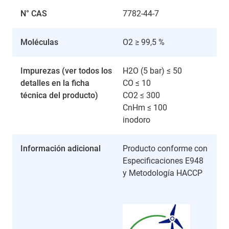
N° CAS
7782-44-7
Moléculas
O2 ≥ 99,5 %
Impurezas (ver todos los
H2O (5 bar) ≤ 50
detalles en la ficha
CO ≤ 10
técnica del producto)
CO2 ≤ 300
CnHm ≤ 100
inodoro
Información adicional
Producto conforme con
Especificaciones E948
y Metodología HACCP