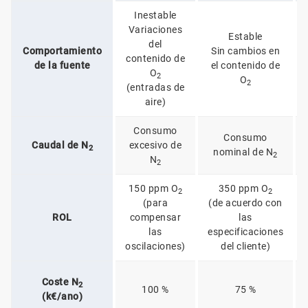
Inestable
Variaciones
Estable
del
Comportamiento
Sin cambios en
contenido de
de la fuente
el contenido de
O
2
O
2
(entradas de
aire)
Consumo
Consumo
Caudal de N
excesivo de
2
nominal de N
2
N
2
150 ppm O
350 ppm O
2
2
(para
(de acuerdo con
ROL
compensar
las
las
especificaciones
oscilaciones)
del cliente)
Coste N
2
100 %
75 %
(k€/ano)