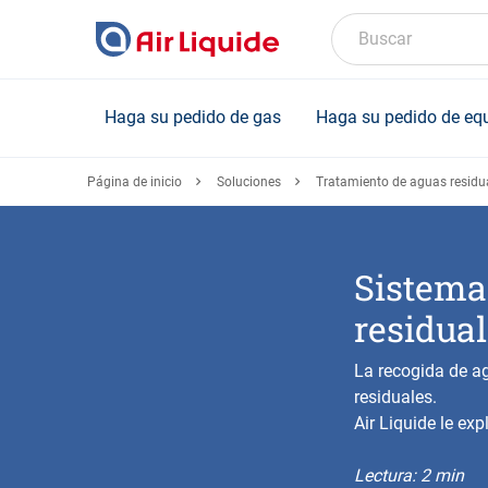
Skip
to
Buscar
main
content
Haga su pedido de gas
Haga su pedido de eq
Página de inicio
Soluciones
Tratamiento de aguas residu
Sistema
residua
La recogida de ag
residuales.
Air Liquide le ex
Lectura: 2 min