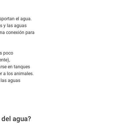
sportan el agua.
es y las aguas
una conexión para
as poco
nte),
arse en tanques
er a los animales.
 las aguas
 del agua?