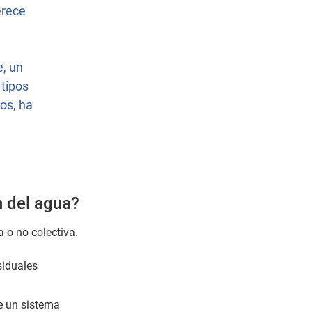
erece
e, un
 tipos
os, ha
n del agua?
 o no colectiva.
siduales
e un sistema