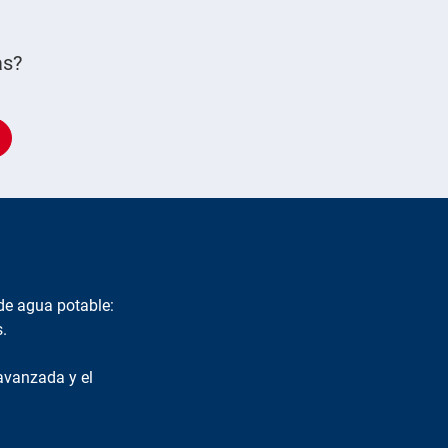
as?
 de agua potable:
.
 avanzada y el