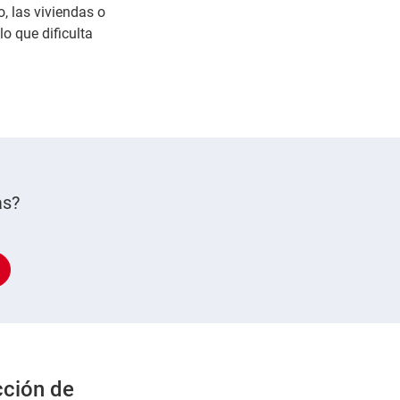
o, las viviendas o
o que dificulta
as?
cción de