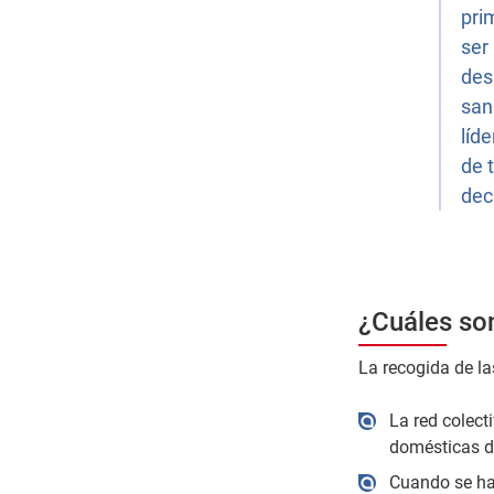
pri
ser
des
san
líd
de 
dec
¿Cuáles son
La recogida de la
La red colect
domésticas d
Cuando se ha