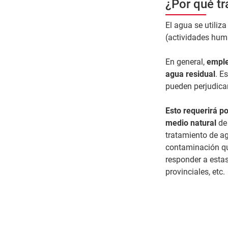
¿Por qué tr
El agua se utili
(actividades huma
En general,
emple
agua residual
. E
pueden perjudicar
Esto requerirá po
medio natural
de
tratamiento de a
contaminación que
responder a estas
provinciales, etc.