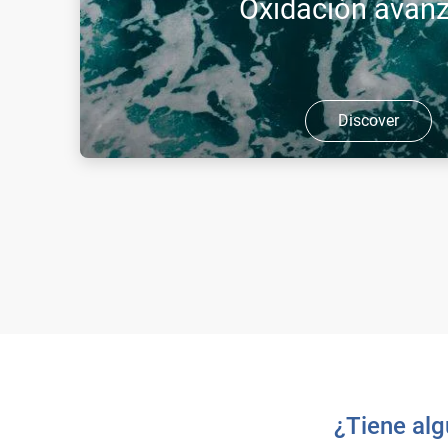
Oxidación avan
Discover
La inyección optimizada de ozono elimina la cont
reduce las bacterias filamentosas y elimina los col
¿Tiene alg