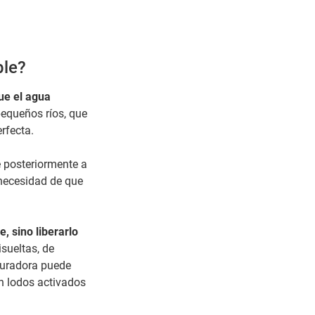
ble?
ue el agua
equeños ríos, que
rfecta.
e posteriormente a
 necesidad de que
, sino liberarlo
sueltas, de
epuradora puede
n lodos activados