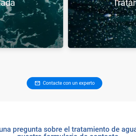
zada
Trata
aminación recalcitrante,
La inyección optimizada de o
ores y los olores.
gestionar los picos de conta
depósitos y reducir el impacto
Contacte con un experto
una pregunta sobre el tratamiento de agu