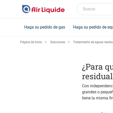
Skip
to
Buscar
main
content
Haga su pedido de gas
Haga su pedido de eq
Página de inicio
Soluciones
Tratamiento de aguas residu
¿Para qu
residua
Con independenci
grandes o pequeño
tiene la misma fi