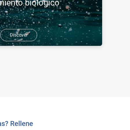
miento biológico
Discover
xígeno puro en los depósitos biológicos permite
minación sin necesidad de construir nuevos
 me ...
as? Rellene