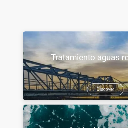
Tratamiento aguas r
Discover
Los gases industriales como el oxígeno, el dióxid
ofrecen soluciones eficaces para el tratamiento d
las industrias, reduciendo a m ...