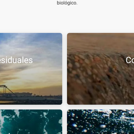
biológico.
esiduales
Co
o de carbono y el ozono
La inyección de CO2 es una s
e aguas residuales en todas
neutralizar los efluentes alca