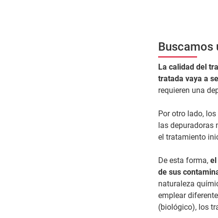
Buscamos u
La calidad del t
tratada vaya a se
requieren una de
Por otro lado, lo
las depuradoras m
el tratamiento in
De esta forma,
el
de sus contamin
naturaleza químic
emplear diferent
(biológico), los t