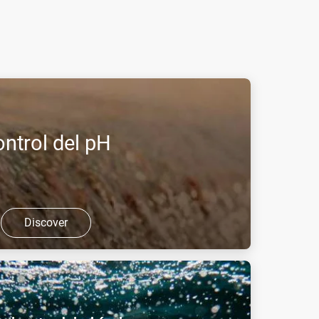
ntrol del pH
Discover
olución más segura, económica y sencilla para
linos que el tratamiento con ácidos fuertes.