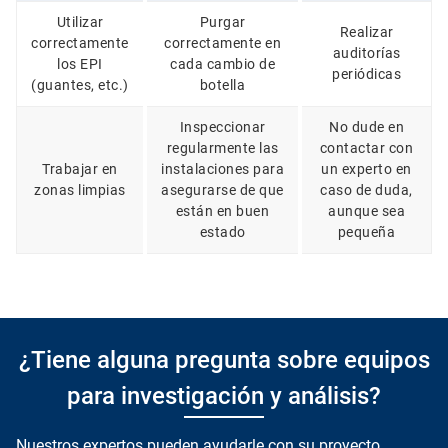
Utilizar
Purgar
Realizar
correctamente
correctamente en
auditorías
los EPI
cada cambio de
periódicas
(guantes, etc.)
botella
Inspeccionar
No dude en
regularmente las
contactar con
Trabajar en
instalaciones para
un experto en
zonas limpias
asegurarse de que
caso de duda,
están en buen
aunque sea
estado
pequeña
¿Tiene alguna pregunta sobre equipos
para investigación y análisis?
Nuestros expertos pueden ayudarle con su proyecto