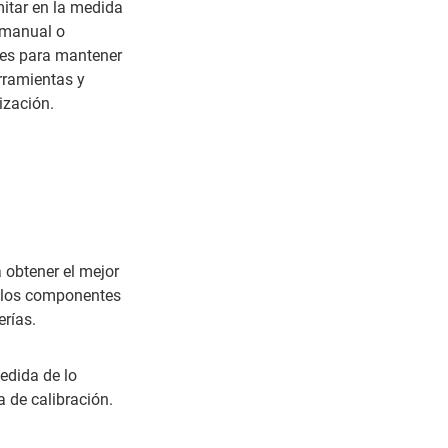
mitar en la medida
, manual o
les para mantener
erramientas y
ización.
 obtener el mejor
 y los componentes
erías.
medida de lo
 de calibración.