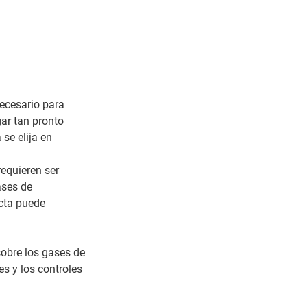
necesario para
ar tan pronto
se elija en
equieren ser
ases de
ecta puede
sobre los gases de
es y los controles