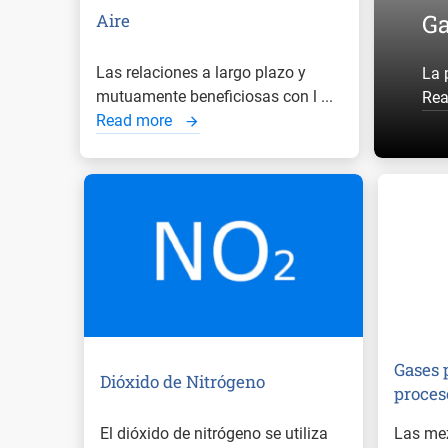
Ga
Aire
Las relaciones a largo plazo y
La 
mutuamente beneficiosas con l ...
Re
Read more
Gases 
Dióxido de Nitrógeno
proces
El dióxido de nitrógeno se utiliza
Las mez