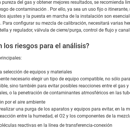
a pureza del gas y obtener mejores resultados, se recomienda li
iesgo de contaminación . Por ello, ya sea un uso fijo o itinerante
os ajustes y la puesta en marcha de la instalación son esencia
s. Para configurar su mezcla de calibración, necesitará varias h
lla y regulador, válvula de cierre/purga, control de flujo y canal
 los riesgos para el análisis?
principales:
a selección de equipos y materiales
nte necesario elegir un tipo de equipo compatible, no sólo para
ible, sino también para evitar posibles reacciones entre el gas
ales, o la penetración de contaminantes atmosféricos en las tub
n por el aire ambiente
realizar una purga de los aparatos y equipos para evitar, en la 
reacción entre la humedad, el O2 y los componentes de la mezcla
léculas reactivas en la línea de transferencia-conexión