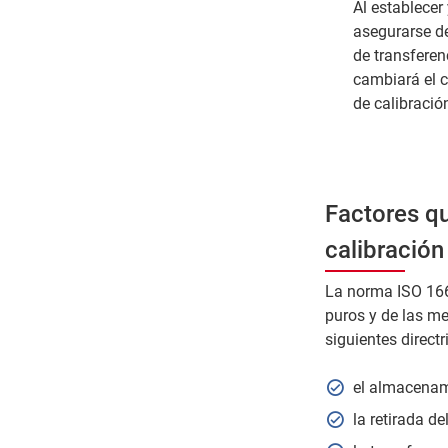
Al establecer
asegurarse de
de transferen
cambiará el c
de calibració
Factores qu
calibración
La norma ISO 166
puros y de las me
siguientes direct
el almacenami
la retirada de