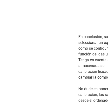
En conclusión, su
seleccionar un eq
como se configure
función del gas ut
Tenga en cuenta q
almacenadas en la
calibración licua
cambiar la compo
No dude en poners
calibración, las s
desde el ordenador