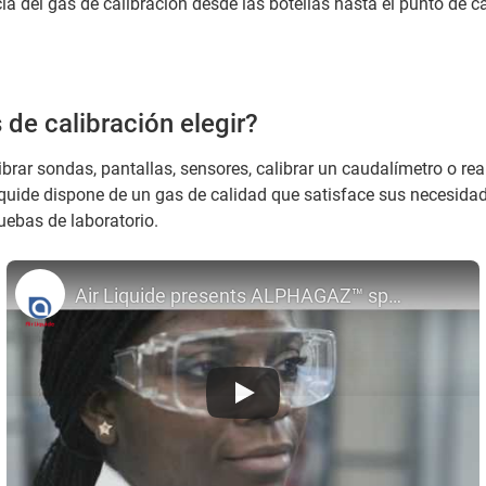
cia del gas de calibración desde las botellas hasta el punto de ca
de calibración elegir?
ibrar sondas, pantallas, sensores, calibrar un caudalímetro o rea
iquide dispone de un gas de calidad que satisface sus necesidad
uebas de laboratorio.
Air Liquide presents ALPHAGAZ™ specialty gases