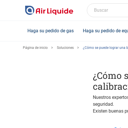
Skip
to
Buscar
main
content
Haga su pedido de gas
Haga su pedido de eq
Página de inicio
Soluciones
¿Cómo se puede lograr una b
¿Cómo s
calibrac
Nuestros expertos
seguridad.
Existen buenas pr