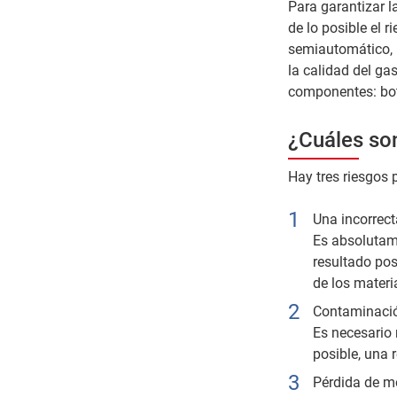
Para garantizar l
de lo posible el r
semiautomático, l
la calidad del ga
componentes: bote
¿Cuáles son
Hay tres riesgos 
Una incorrect
Es absolutame
resultado pos
de los materi
Contaminació
Es necesario 
posible, una 
Pérdida de mo