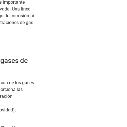
es importante
ivada. Una línea
o de corrosión ni
ntraciones de gas
 gases de
ción de los gases
orciona las
bración:
osidad);