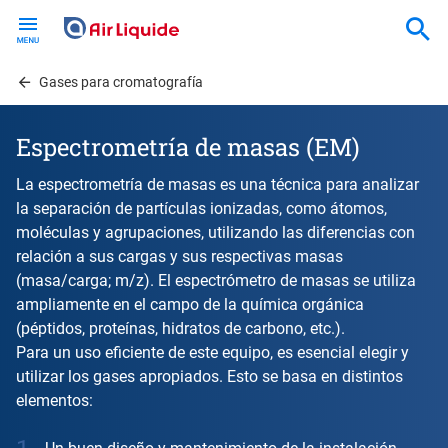
Skip
to
main
content
Gases para cromatografía
Espectrometría de masas (EM)
La espectrometría de masas es una técnica para analizar
la separación de partículas ionizadas, como átomos,
moléculas y agrupaciones, utilizando las diferencias con
relación a sus cargas y sus respectivas masas
(masa/carga; m/z). El espectrómetro de masas se utiliza
ampliamente en el campo de la química orgánica
(péptidos, proteínas, hidratos de carbono, etc.).
Para un uso eficiente de este equipo, es esencial elegir y
utilizar los gases apropiados. Esto se basa en distintos
elementos: