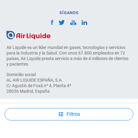
SÍGANOS
Air Liquide es un líder mundial en gases, tecnologías y servicios
para la Industria y la Salud. Con unos 67.800 empleados en 72
países, Air Liquide presta servicio a más de 4 millones de clientes
y pacientes.
Domicilio social
AL AIR LIQUIDE ESPAÑA, S.A.
C/ Agustín de Foxá nº 4, Planta 4ª
28036 Madrid, España
© COPYRIGHT 2026, AIR LIQUIDE. TODOS LOS DERECHOS RESERVADOS
Filtros
Aviso Legal
Condiciones generales de suministro
Política de cookies
Términos y condiciones de compra on-line