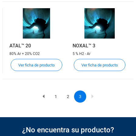
ATAL™ 20
NOXAL™ 3
80% Ar + 20% CO2
5 % H2 - Ar
Ver ficha de producto
Ver ficha de producto
1
2
3
Previous
Page
Page
Current
Pagination
page
page
¿No encuentra su producto?