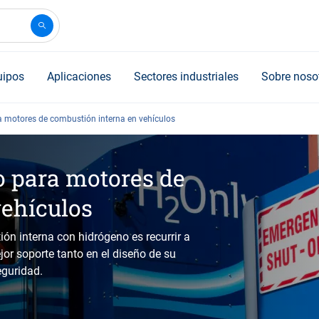
uipos
Aplicaciones
Sectores industriales
Sobre noso
a motores de combustión interna en vehículos
o para motores de
vehículos
n interna con hidrógeno es recurrir a
jor soporte tanto en el diseño de su
eguridad.