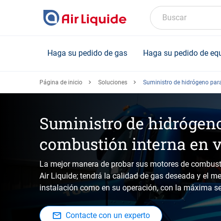
Skip
to
Buscar
main
content
Haga su pedido de gas
Haga su pedido de eq
Página de inicio
Soluciones
Suministro de hidrógeno par
Suministro de hidrógen
combustión interna en 
La mejor manera de probar sus motores de combustió
Air Liquide; tendrá la calidad de gas deseada y el me
instalación como en su operación, con la máxima s
Contacte con un experto