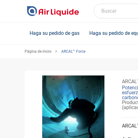
Skip
to
Buscar
main
content
Haga su pedido de gas
Haga su pedido de eq
Página de inicio
ARCAL™ Force
ARCAL™
Potenc
esfuerz
carbon
Produc
(aplica
ARCAL™