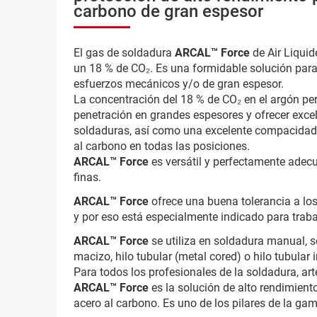
carbono de gran espesor
El gas de soldadura
ARCAL™ Force
de Air Liqui
un 18 % de CO₂. Es una formidable solución par
esfuerzos mecánicos y/o de gran espesor.
La concentración del 18 % de CO₂ en el argón pe
penetración en grandes espesores y ofrecer exce
soldaduras, así como una excelente compacidad.
al carbono en todas las posiciones.
ARCAL™ Force
es versátil y perfectamente adec
finas.
ARCAL™ Force
ofrece una buena tolerancia a los
y por eso está especialmente indicado para trab
ARCAL™ Force
se utiliza en soldadura manual, 
macizo, hilo tubular (metal cored) o hilo tubular 
Para todos los profesionales de la soldadura, a
ARCAL™ Force
es la solución de alto rendimien
acero al carbono. Es uno de los pilares de la ga