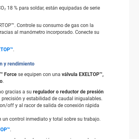
CO₂ 18 % para soldar, están equipadas de serie
ARTOP™. Controle su consumo de gas con la
racias al manómetro incorporado. Conecte su
RTOP™
.
n y rendimiento
™ Force
se equipen con una
válvula EXELTOP™,
do
.
no gracias a su
regulador o reductor de presión
 precisión y estabilidad de caudal inigualables.
on/off y al racor de salida de conexión rápida
 un control inmediato y total sobre su trabajo.
TOP™
.