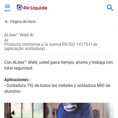
Skip
to
main
content
Página de inicio
ALbee™ Weld Ar
Ar
Producto conforme a la norma EN ISO 14175-I1-Ar
(aplicação soldadura)
Con ALbee™ Weld, usted gana tiempo, ahorra y trabaja con
total seguridad.
Aplicaciones :
• Soldadura TIG de todos los metales y soldadura MIG de
aluminio