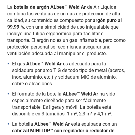
La
botella de argón ALbee™ Weld Ar
de Air Liquide
combina las ventajas de un gas de protección de alta
calidad, su contenido es compuesto por
argón puro al
99,99 %
, con una simplicidad de uso inigualable que
incluye una tulipa ergonómica para facilitar el
transporte. El argón no es un gas inflamable, pero como
protección personal se recomienda asegurar una
ventilación adecuada al manipular el producto.
El gas
ALbee™ Weld Ar
es adecuado para la
soldadura por arco TIG de todo tipo de metal (aceros,
inox, aluminio, etc.) y soldadura MIG de aluminio,
cobre o aleaciones.
El formato de la botella
ALbee™ Weld Ar
ha sido
especialmente diseñado para ser fácilmente
transportable. Es ligera y móvil. La botella está
disponible en 3 tamaños: 1 m³, 2,3 m³ y 4,1 m³.
La botella
ALbee™ Weld Ar
está equipada con un
cabezal MINITOP™ con regulador o reductor de