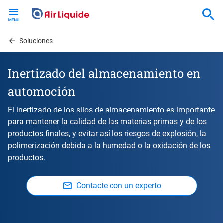
Skip
to
main
content
Soluciones
Inertizado del almacenamiento en
automoción
El inertizado de los silos de almacenamiento es importante
para mantener la calidad de las materias primas y de los
productos finales, y evitar así los riesgos de explosión, la
polimerización debida a la humedad o la oxidación de los
productos.
Contacte con un experto