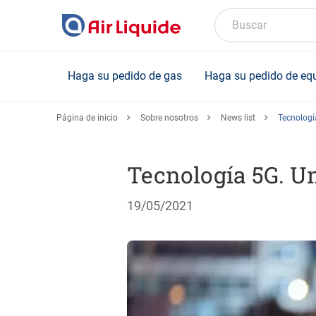
Skip
to
Buscar
main
content
Haga su pedido de gas
Haga su pedido de eq
Página de inicio
Sobre nosotros
News list
Tecnologí
Tecnología 5G. U
19/05/2021