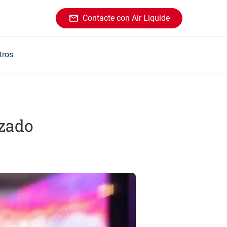
Contacte con Air Liquide
tros
ezado