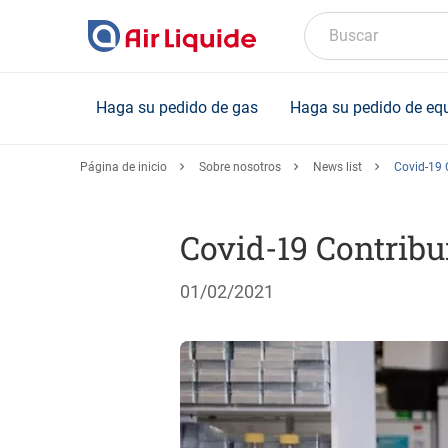
Skip
to
Buscar
main
content
Haga su pedido de gas
Haga su pedido de eq
Página de inicio
Sobre nosotros
News list
Covid-19 
Covid-19 Contribu
01/02/2021