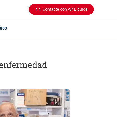
Contacte con Air Liquide
tros
a enfermedad