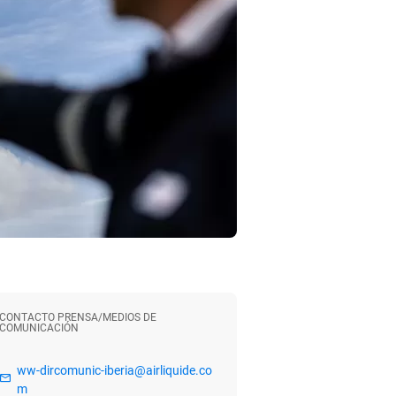
CONTACTO PRENSA/MEDIOS DE
COMUNICACIÓN
ww-dircomunic-iberia@airliquide.co
m