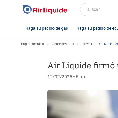
Skip
to
Buscar
main
content
Haga su pedido de gas
Haga su pedido de eq
Página de inicio
Sobre nosotros
News list
Air Liqui
Air Liquide firm
12/02/2025
• 5 mn