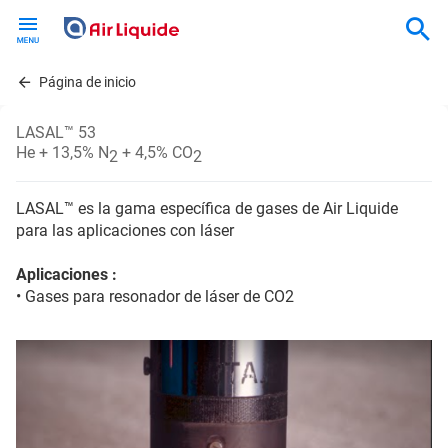
Skip
to
main
content
Página de inicio
LASAL™ 53
He + 13,5% N
+ 4,5% CO
2
2
LASAL™ es la gama específica de gases de Air Liquide
para las aplicaciones con láser
Aplicaciones :
• Gases para resonador de láser de CO2