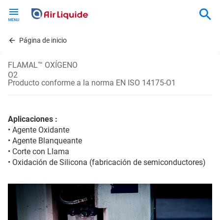
Skip
to
main
content
Página de inicio
FLAMAL™ OXÍGENO
O2
Producto conforme a la norma EN ISO 14175-O1
Aplicaciones :
• Agente Oxidante
• Agente Blanqueante
• Corte con Llama
• Oxidación de Silicona (fabricación de semiconductores)