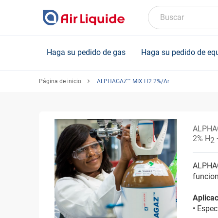
Skip
to
Buscar
main
content
Haga su pedido de gas
Haga su pedido de eq
Página de inicio
ALPHAGAZ™ MIX H2 2%/Ar
ALPHA
2% H
2
ALPHAGA
funcion
Aplicac
• Espec