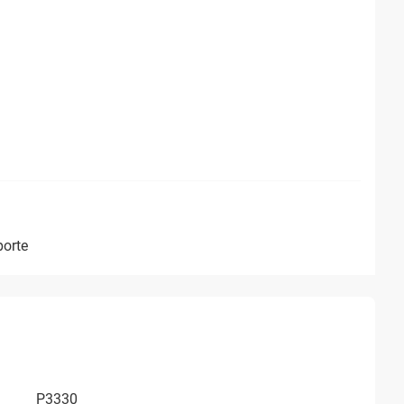
porte
P3330