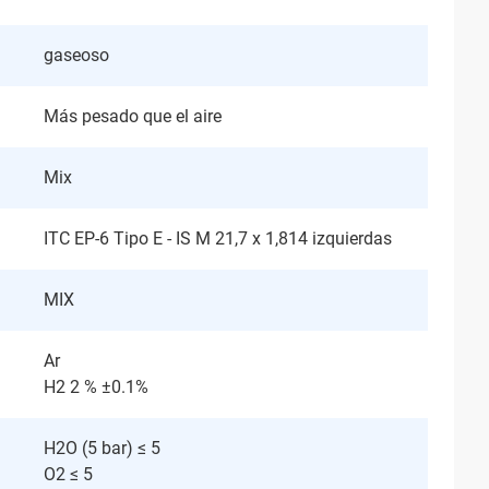
gaseoso
Más pesado que el aire
Mix
ITC EP-6 Tipo E - IS M 21,7 x 1,814 izquierdas
MIX
Ar
H2 2 % ±0.1%
H2O (5 bar) ≤ 5
O2 ≤ 5