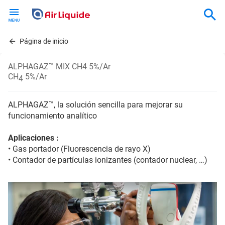
Skip
to
main
content
Página de inicio
ALPHAGAZ™ MIX CH4 5%/Ar
CH
5%/Ar
4
ALPHAGAZ™, la solución sencilla para mejorar su
funcionamiento analítico
Aplicaciones :
• Gas portador (Fluorescencia de rayo X)
• Contador de partículas ionizantes (contador nuclear, …)