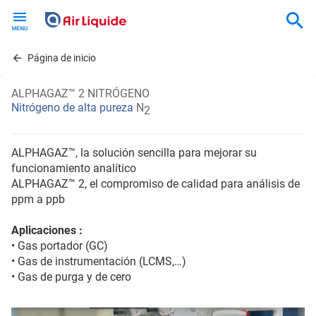
Skip
to
main
content
Página de inicio
ALPHAGAZ™ 2 NITRÓGENO
Nitrógeno de alta pureza
N
2
ALPHAGAZ™, la solución sencilla para mejorar su
funcionamiento analítico
ALPHAGAZ™ 2, el compromiso de calidad para análisis de
ppm a ppb
Aplicaciones :
• Gas portador (GC)
• Gas de instrumentación (LCMS,…)
• Gas de purga y de cero