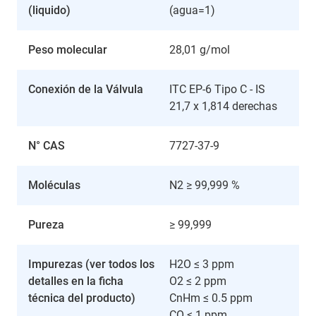
(liquido)
(agua=1)
Peso molecular
28,01 g/mol
Conexión de la Válvula
ITC EP-6 Tipo C - IS
21,7 x 1,814 derechas
N° CAS
7727-37-9
Moléculas
N2 ≥ 99,999 %
Pureza
≥ 99,999
Impurezas (ver todos los
H2O ≤ 3 ppm
detalles en la ficha
O2 ≤ 2 ppm
técnica del producto)
CnHm ≤ 0.5 ppm
CO ≤ 1 ppm