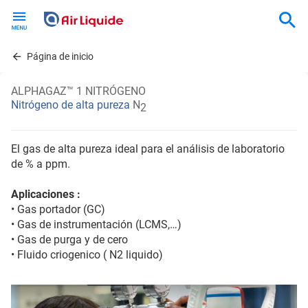
Skip
to
main
content
Página de inicio
ALPHAGAZ™ 1 NITRÓGENO
Nitrógeno de alta pureza
N
2
El gas de alta pureza ideal para el análisis de laboratorio
de % a ppm.
Aplicaciones :
• Gas portador (GC)
• Gas de instrumentación (LCMS,…)
• Gas de purga y de cero
• Fluido criogenico ( N2 liquido)