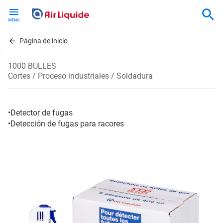
Skip
to
main
content
Página de inicio
1000 BULLES
Cortes / Proceso industriales / Soldadura
•Detector de fugas
•Detección de fugas para racores