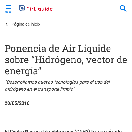
Skip
to
main
content
Página de inicio
Ponencia de Air Liquide
sobre “Hidrógeno, vector de
energía”
“Desarrollamos nuevas tecnologías para el uso del
hidrógeno en el transporte limpio”
20/05/2016
El Centro Nacional de Hidrógeno (CNH2) ha organizado