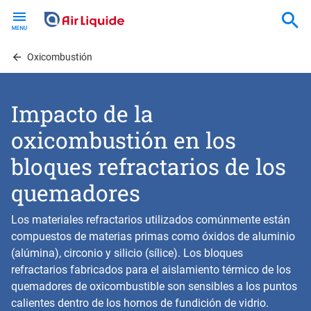
Skip
to
main
content
Oxicombustión
Impacto de la
oxicombustión en los
bloques refractarios de los
quemadores
Los materiales refractarios utilizados comúnmente están
compuestos de materias primas como óxidos de aluminio
(alúmina), circonio y silicio (sílice). Los bloques
refractarios fabricados para el aislamiento térmico de los
quemadores de oxicombustible son sensibles a los puntos
calientes dentro de los hornos de fundición de vidrio.